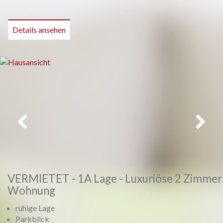
Details ansehen
Vorheriges
Weiter
VERMIETET - 1A Lage - Luxuriöse 2 Zimmer
Wohnung
ruhige Lage
Parkblick