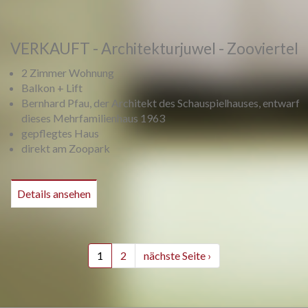
Vorheriges
Weiter
VERKAUFT - Architekturjuwel - Zooviertel
2 Zimmer Wohnung
Balkon + Lift
Bernhard Pfau, der Architekt des Schauspielhauses, entwarf
dieses Mehrfamilienhaus 1963
gepflegtes Haus
direkt am Zoopark
Details ansehen
1
2
nächste Seite ›