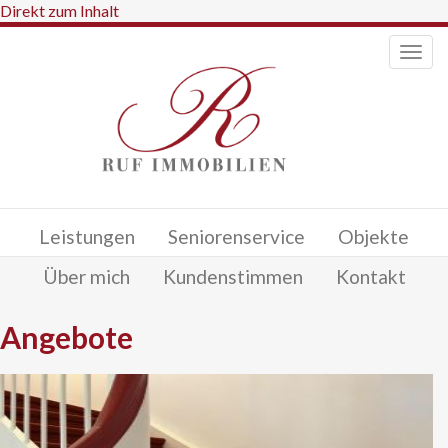
Direkt zum Inhalt
Togg
navig
Leistungen
Seniorenservice
Objekte
Über mich
Kundenstimmen
Kontakt
Angebote