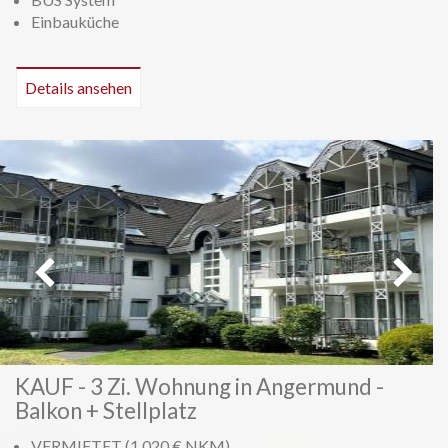
Einbauküche
Details ansehen
Vorheriges
Weiter
KAUF - 3 Zi. Wohnung in Angermund -
Balkon + Stellplatz
VERMIETET (1.020 € NKM)