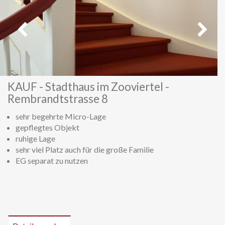
Vorheriges
Weiter
KAUF - Stadthaus im Zooviertel -
Rembrandtstrasse 8
sehr begehrte Micro-Lage
gepflegtes Objekt
ruhige Lage
sehr viel Platz auch für die große Familie
EG separat zu nutzen