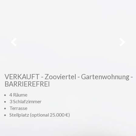
Vorheriges
Weiter
VERKAUFT - Zooviertel - Gartenwohnung -
BARRIEREFREI
4 Räume
3 Schlafzimmer
Terrasse
Stellplatz (optional 25.000 €)