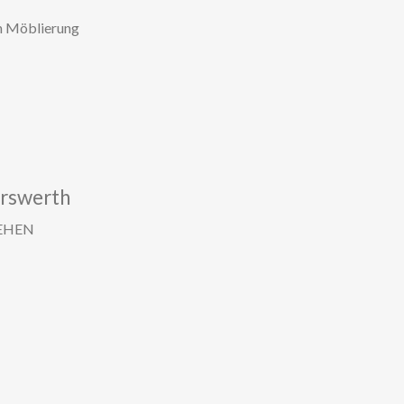
n Möblierung
rswerth
IEHEN