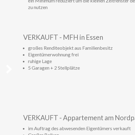
ein Minimum reduziert um die kleinen Zeitfenster d
zu nutzen
Weiter
VERKAUFT - MFH in Essen
großes Renditeobjekt aus Familienbesitz
Eigentümerwohnung frei
ruhige Lage
5 Garagen + 2 Stellplätze
Weiter
VERKAUFT - Appartement am Nordpa
im Auftrag des abwesenden Eigentümers verkauft
Großer Balkon